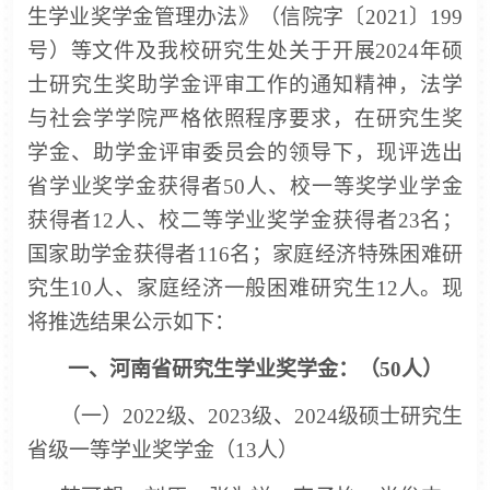
生学业奖学金管理办法》（信院字〔
2021〕199
号）等文件及我校研究生处关于开展202
4
年硕
士研究生奖助学金评审工作的通知精神，法学
与社会学学院严格依照程序要求
，
在研究生奖
学金、助学金评审委员会的领导下，现评选出
省学业奖学金获得者
50
人、校一等奖学业学金
获得者
12
人、校二等学业奖学金获得者
2
3
名；
国家助学金获得者
116
名；家庭经济特殊困难研
究生
10
人、家庭经济一般困难研究生
12
人。现
将推选结果公示如下：
一、
河南省研究生学业奖学金：（
50
人
）
（一）
2022级、2023级、2024级硕士研究生
省级一等学业奖学金（13人）