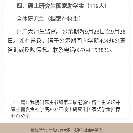
四、硕士研究生国家助学金（
116人）
全体研究生（档案在校生）
请广大师生监督。公示期为
9月
23
日至
9
月
28
日。如有异议，请于公示期间向学院
404办公室
咨询或反映情况。联系电话0376-6393836。
上一篇：
我院研究生参加第二届能源法博士生论坛并
做主旨发言
下一篇：
法社学院2024年硕士研究生国家奖学金推荐
名单公示
版权所有：信阳师范大学 · 法学与社会学学院